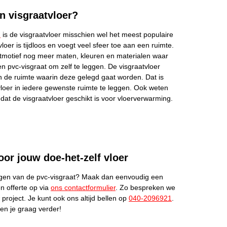
n visgraatvloer?
n
is de visgraatvloer misschien wel het meest populaire
vloer is tijdloos en voegt veel sfeer toe aan een ruimte.
atmotief nog meer maten, kleuren en materialen waar
een pvc-visgraat om zelf te leggen. De visgraatvloer
an de ruimte waarin deze gelegd gaat worden. Dat is
vloer in iedere gewenste ruimte te leggen. Ook weten
dat de visgraatvloer geschikt is voor vloerverwarming.
oor jouw doe-het-zelf vloer
eggen van de pvc-visgraat? Maak dan eenvoudig een
n offerte op via
ons contactformulier
. Zo bespreken we
roject. Je kunt ook ons altijd bellen op
040-2096921
.
en je graag verder!