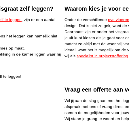
isgraat zelf leggen?
Waarom kies je voor ee
lf te leggen
, zijn er een aantal
Onder de verschillende
pvc-vloere
design. Dat is niet zo gek, want de 
Daarnaast zijn er onder het visgra
ns het leggen kan namelijk niet
je uit kunt kiezen als je gaat voor 
matcht zo altijd met de woonstijl v
ymes op maat.
ideaal, want het is mogelijk om de 
akking in de kamer liggen waar hij
wij als
specialist in projectstoffering
lf te leggen!
Vraag een offerte aan v
Wil jij aan de slag gaan met het l
afspraak met ons of vraag direct ee
samen de mogelijkheden voor jouw p
Wij staan je graag te woord en help